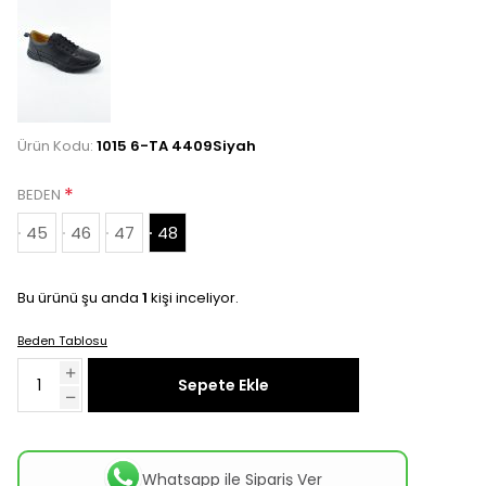
Ürün Kodu:
1015 6-TA 4409Siyah
*
BEDEN
45
46
47
48
Bu ürünü şu anda
1
kişi inceliyor.
Beden Tablosu
Sepete Ekle
Whatsapp ile Sipariş Ver