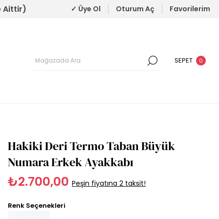
Aittir)
✓ Üye Ol
Oturum Aç
Favorilerim
SEPET
0
Hakiki Deri Termo Taban Büyük
Numara Erkek Ayakkabı
₺2.700,00
Peşin fiyatına 2 taksit!
Renk Seçenekleri