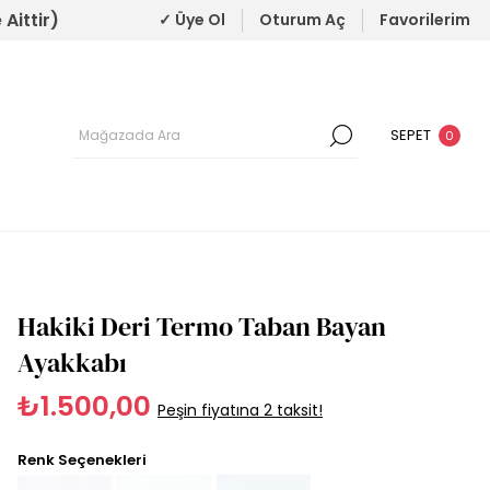
Aittir)
✓ Üye Ol
Oturum Aç
Favorilerim
SEPET
0
Hakiki Deri Termo Taban Bayan
Ayakkabı
₺1.500,00
Peşin fiyatına 2 taksit!
Renk Seçenekleri