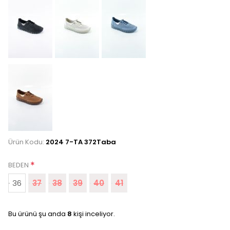
Ürün Kodu:
2024 7-TA 372Taba
*
BEDEN
36
37
38
39
40
41
Bu ürünü şu anda
8
kişi inceliyor.