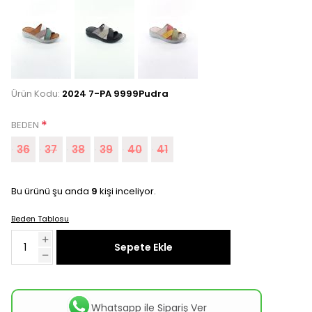
Ürün Kodu:
2024 7-PA 9999Pudra
*
BEDEN
36
37
38
39
40
41
Bu ürünü şu anda
9
kişi inceliyor.
Beden Tablosu
Sepete Ekle
Whatsapp ile Sipariş Ver