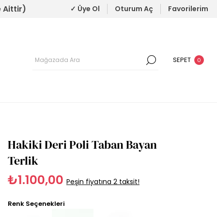
Aittir)
✓ Üye Ol
Oturum Aç
Favorilerim
SEPET
0
Hakiki Deri Poli Taban Bayan
Terlik
₺1.100,00
Peşin fiyatına 2 taksit!
Renk Seçenekleri