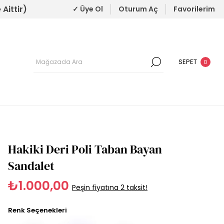
Aittir)
✓ Üye Ol
Oturum Aç
Favorilerim
SEPET
0
Hakiki Deri Poli Taban Bayan
Sandalet
₺1.000,00
Peşin fiyatına 2 taksit!
Renk Seçenekleri