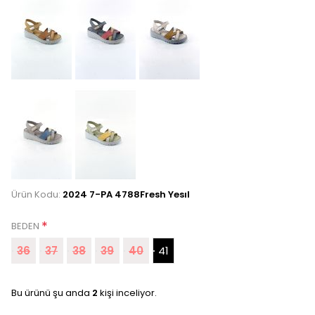
Ürün Kodu:
2024 7-PA 4788Fresh Yesıl
*
BEDEN
36
37
38
39
40
41
Bu ürünü şu anda
2
kişi inceliyor.