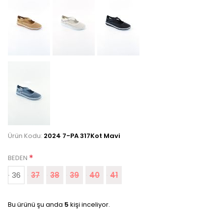
Ürün Kodu:
2024 7-PA 317Kot Mavi
*
BEDEN
36
37
38
39
40
41
Bu ürünü şu anda
5
kişi inceliyor.