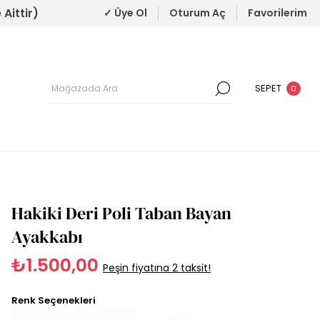
Aittir)
✓ Üye Ol
Oturum Aç
Favorilerim
SEPET
0
Hakiki Deri Poli Taban Bayan
Ayakkabı
₺1.500,00
Peşin fiyatına 2 taksit!
Renk Seçenekleri