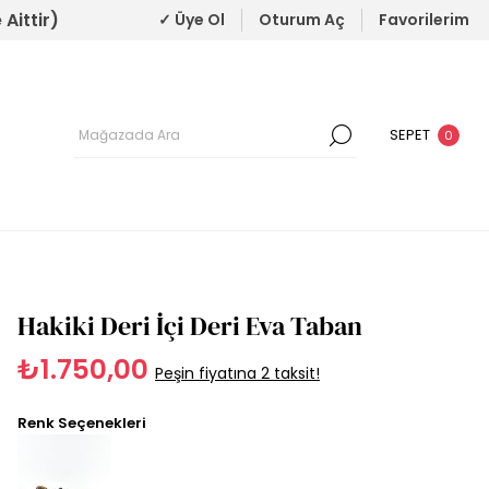
Aittir)
✓ Üye Ol
Oturum Aç
Favorilerim
SEPET
0
Hakiki Deri İçi Deri Eva Taban
₺1.750,00
Peşin fiyatına 2 taksit!
Renk Seçenekleri