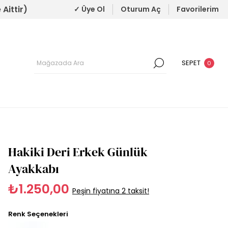
Aittir)
✓ Üye Ol
Oturum Aç
Favorilerim
SEPET
0
Hakiki Deri Erkek Günlük
Ayakkabı
₺1.250,00
Peşin fiyatına 2 taksit!
Renk Seçenekleri