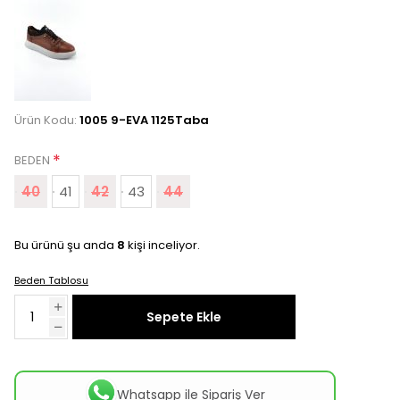
Ürün Kodu:
1005 9-EVA 1125Taba
*
BEDEN
40
41
42
43
44
Bu ürünü şu anda
8
kişi inceliyor.
Beden Tablosu
Sepete Ekle
Whatsapp ile Sipariş Ver