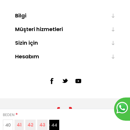
Bilgi
Müşteri hizmetleri
Sizin için
Hesabım
*
BEDEN
40
41
42
43
44