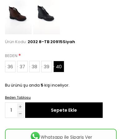
Ürün Kodu:
2032 8-TB 20915Siyah
*
BEDEN
36
37
38
39
40
Bu ürünü şu anda
5
kişi inceliyor.
Beden Tablosu
Sepete Ekle
Whatsapp ile Sipariş Ver