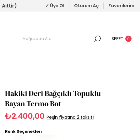
Aittir)
✓ Üye Ol
Oturum Aç
Favorilerim
SEPET
0
Hakiki Deri Bağçıklı Topuklu
Bayan Termo Bot
₺2.400,00
Peşin fiyatına 2 taksit!
Renk Seçenekleri