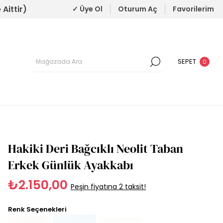
Aittir)
✓ Üye Ol
Oturum Aç
Favorilerim
SEPET
0
Hakiki Deri Bağcıklı Neolit Taban
Erkek Günlük Ayakkabı
₺2.150,00
Peşin fiyatına 2 taksit!
Renk Seçenekleri