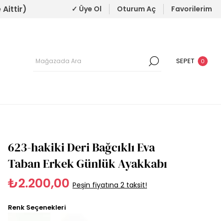
Aittir)
✓ Üye Ol
Oturum Aç
Favorilerim
SEPET
0
623-hakiki Deri Bağcıklı Eva
Taban Erkek Günlük Ayakkabı
₺2.200,00
Peşin fiyatına 2 taksit!
Renk Seçenekleri