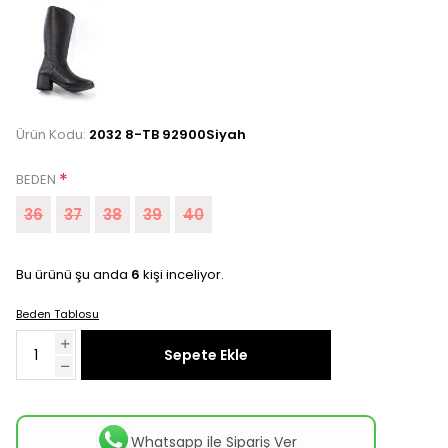
Ürün Kodu:
2032 8-TB 92900Siyah
*
BEDEN
36
37
38
39
40
Bu ürünü şu anda
6
kişi inceliyor.
Beden Tablosu
Sepete Ekle
Whatsapp ile Sipariş Ver