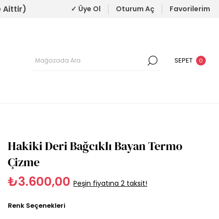
Aittir)
✓ Üye Ol
Oturum Aç
Favorilerim
SEPET
0
Hakiki Deri Bağcıklı Bayan Termo
Çizme
₺3.600,00
Peşin fiyatına 2 taksit!
Renk Seçenekleri