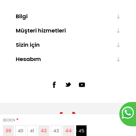
Bilgi
Müşteri hizmetleri
Sizin için
Hesabım
*
BEDEN
39
40
41
42
43
44
45