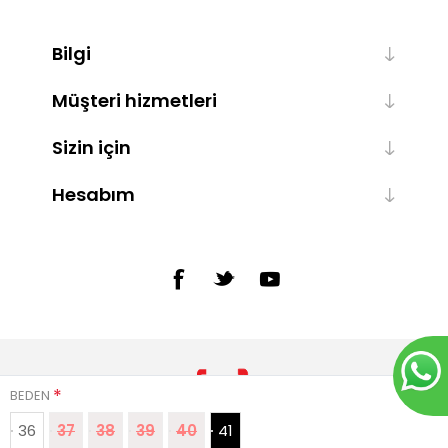
Bilgi
Müşteri hizmetleri
Sizin için
Hesabım
*
BEDEN
36
37
38
39
40
41