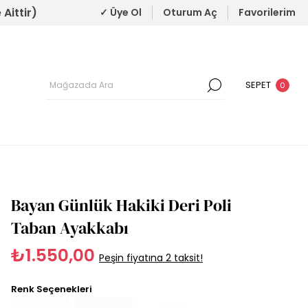
Aittir)
✓ Üye Ol
Oturum Aç
Favorilerim
SEPET
0
Bayan Günlük Hakiki Deri Poli
Taban Ayakkabı
₺1.550,00
Peşin fiyatına 2 taksit!
Renk Seçenekleri