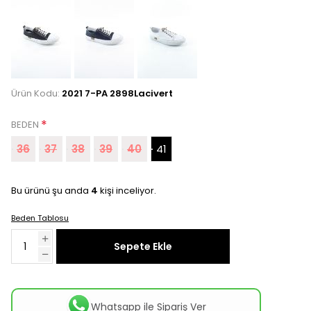
Ürün Kodu:
2021 7-PA 2898Lacivert
*
BEDEN
36
37
38
39
40
41
Bu ürünü şu anda
4
kişi inceliyor.
Beden Tablosu
Sepete Ekle
Whatsapp ile Sipariş Ver