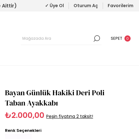
Aittir)
✓ Üye Ol
Oturum Aç
Favorilerim
SEPET
0
Bayan Günlük Hakiki Deri Poli
Taban Ayakkabı
₺2.000,00
Peşin fiyatına 2 taksit!
Renk Seçenekleri