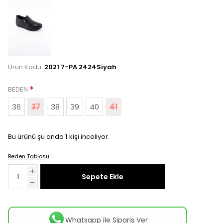
Ürün Kodu:
2021 7-PA 2424Siyah
*
BEDEN
36
37
38
39
40
41
Bu ürünü şu anda
1
kişi inceliyor.
Beden Tablosu
Sepete Ekle
Whatsapp ile Sipariş Ver