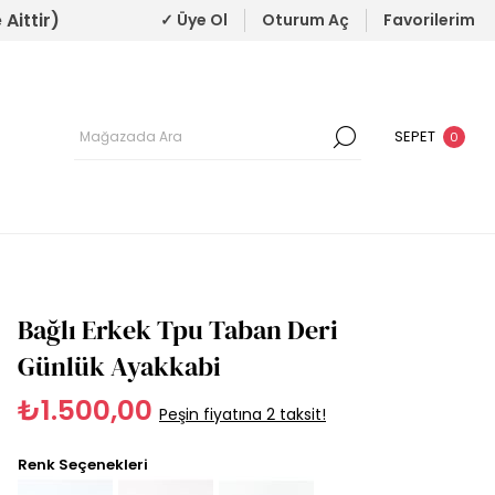
Aittir)
✓ Üye Ol
Oturum Aç
Favorilerim
SEPET
0
Bağlı Erkek Tpu Taban Deri
Günlük Ayakkabi
₺1.500,00
Peşin fiyatına 2 taksit!
Renk Seçenekleri