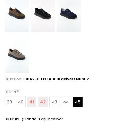
Ürün Kodu:
1042 9-TPU 4000Lacivert Nubuk
*
BEDEN
39
40
41
42
43
44
45
Bu ürünü şu anda
8
kişi inceliyor.