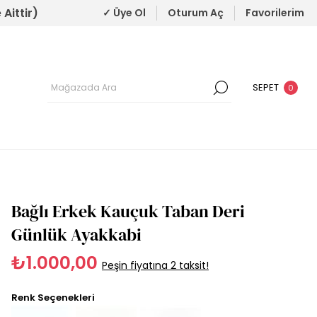
Aittir)
✓ Üye Ol
Oturum Aç
Favorilerim
SEPET
0
Bağlı Erkek Kauçuk Taban Deri
Günlük Ayakkabi
₺1.000,00
Peşin fiyatına 2 taksit!
Renk Seçenekleri