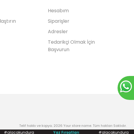
Hesabım
laştırın
Siparişler
Adresler
Tedarikçi Olmak İçin
Başvurun
Telif hakkı ve kopya; 2026 Your store name. Tüm hakları Saklıdır.
alacakundura
Yaz Fırsatları
#alacakundura