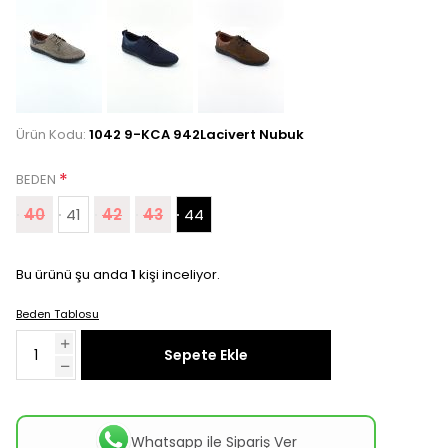
Ürün Kodu:
1042 9-KCA 942Lacivert Nubuk
*
BEDEN
40
41
42
43
44
Bu ürünü şu anda
1
kişi inceliyor.
Beden Tablosu
Sepete Ekle
Whatsapp ile Sipariş Ver