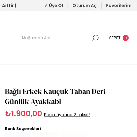
Aittir)
✓ Üye Ol
Oturum Aç
Favorilerim
SEPET
0
Bağlı Erkek Kauçuk Taban Deri
Günlük Ayakkabi
₺1.900,00
Peşin fiyatına 2 taksit!
Renk Seçenekleri