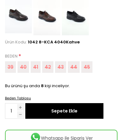
Ürün Kodu:
1042 8-KCA 4040Kahve
*
BEDEN
39
40
41
42
43
44
45
Bu ürünü şu anda
8
kişi inceliyor.
Beden Tablosu
Sepete Ekle
Whatsapp ile Sipariş Ver