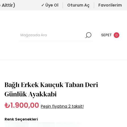
Aittir)
✓ Üye Ol
Oturum Aç
Favorilerim
SEPET
0
Bağlı Erkek Kauçuk Taban Deri
Günlük Ayakkabi
₺1.900,00
Peşin fiyatına 2 taksit!
Renk Seçenekleri