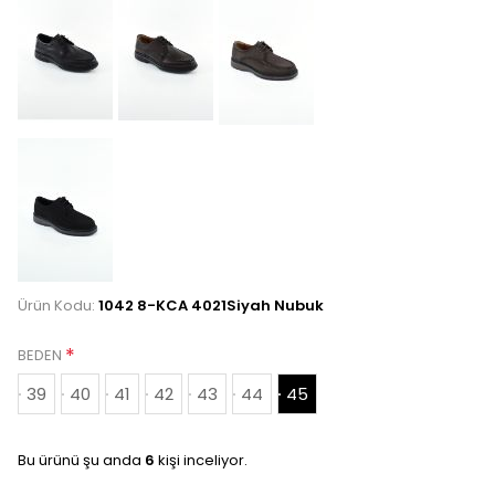
Ürün Kodu:
1042 8-KCA 4021Siyah Nubuk
*
BEDEN
39
40
41
42
43
44
45
Bu ürünü şu anda
6
kişi inceliyor.