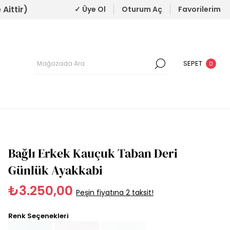
Aittir)
✓ Üye Ol
Oturum Aç
Favorilerim
SEPET
0
Bağlı Erkek Kauçuk Taban Deri
Günlük Ayakkabi
₺3.250,00
Peşin fiyatına 2 taksit!
Renk Seçenekleri