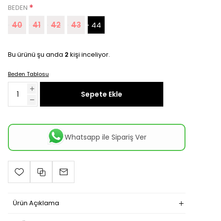
*
BEDEN
40
41
42
43
44
Bu ürünü şu anda
2
kişi inceliyor.
Beden Tablosu
Sepete Ekle
Whatsapp ile Sipariş Ver
Ürün Açıklama